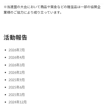
オ
※当連盟の大会において商品や賞金などの贈呈品は一部の協賛企
ー
業様のご協力により成り立っています。
プ
ン
ダ
ブ
ル
ス
活動報告
大
会
の
2026年7月
結
果
2026年4月
2026年3月
2026年2月
2025年9月
2025年6月
2025年3月
2024年12月