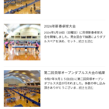
53
回
泉
南
地
区
2026年新春卓球大会
親
2026年1月18日（日曜日）に貝塚新春卓球大
善
会を開催しました。男女混合で抽選によりダブ
卓
:
ルスペアを決め、セット…
続きを読む
球
2026
大
年
会
新
春
卓
球
大
第二回貝塚オープンダブルス大会の結果
会
令和7年９月１５日(日) に第二回貝塚オープン
ダブルス大会が行われました。多数の申し込み
:
頂きありがとうございま…
続きを読む
第
二
回
貝
塚