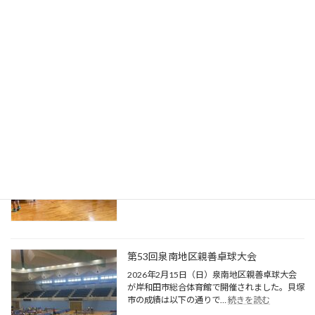
2026年7月5日（日曜日）に第３回オープンダ
ブルス卓球大会を開催しました。男子ダブル
:
ス、女子ダブルス、シニア…
続きを読む
第
３
回
貝
塚
オ
ー
2026年 ジョイフル卓球大会
プ
2026年4月12日（日）に混合団体戦のジョイ
ン
フル卓球大会を開催しました。新会長の城間会
ダ
:
長の開会あいさつで参加…
続きを読む
ブ
2026
ル
年
ス
ジ
大
ョ
会
イ
フ
ル
第53回泉南地区親善卓球大会
卓
2026年2月15日（日）泉南地区親善卓球大会
球
が岸和田市総合体育館で開催されました。貝塚
大
:
市の成績は以下の通りで…
続きを読む
会
第